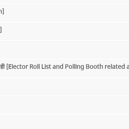
n]
]
ार्यवाही [Elector Roll List and Polling Booth related 