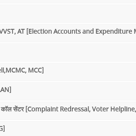
, VST,VVST, AT [Election Accounts and Expenditure
 Cell,MCMC, MCC]
LAN]
 एवं कॉल सेंटर [Complaint Redressal, Voter Helplin
G]