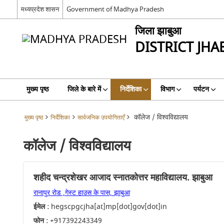
मध्यप्रदेश शासन
Government of Madhya Pradesh
जिला झाबुआ
DISTRICT JHA
मुख्य पृष्ठ
जिले के बारे में
निर्देशिका
विभाग
पर्यटन
कॉलेज / विश्वविद्यालय
मुख्य पृष्ठ
निर्देशिका
सार्वजनिक उपयोगिताएँ
कॉलेज / विश्वविद्यालय
शहीद चन्द्रशेखर आजाद स्नातकोत्तर महाविद्यालय. झाबुआ
रानापुर रोड ,गेस्ट हाउस के पास, झाबुआ
ईमेल :
hegscpgcjha[at]mp[dot]gov[dot]in
फोन :
+917392243349