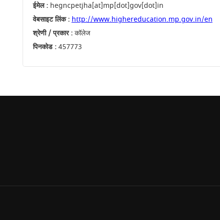
ईमेल :
hegncpetjha[at]mp[dot]gov[dot]in
वेबसाइट लिंक :
http://www.highereducation.mp.gov.in/en
श्रेणी / प्रकार :
कॉलेज
पिनकोड :
457773