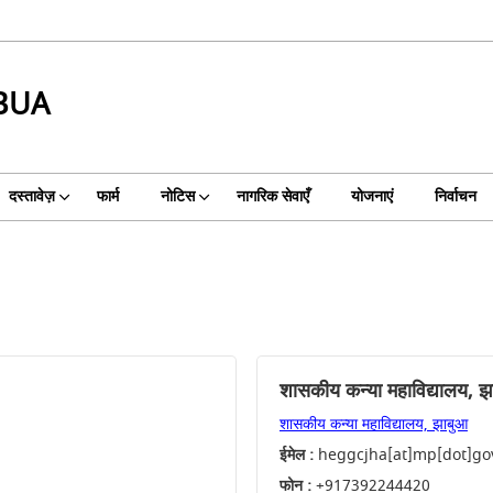
BUA
दस्तावेज़
फार्म
नोटिस
नागरिक सेवाएँ
योजनाएं
निर्वाचन
शासकीय कन्या महाविद्यालय, झ
शासकीय कन्या महाविद्यालय, झाबुआ
ईमेल :
heggcjha[at]mp[dot]gov
फोन :
+917392244420