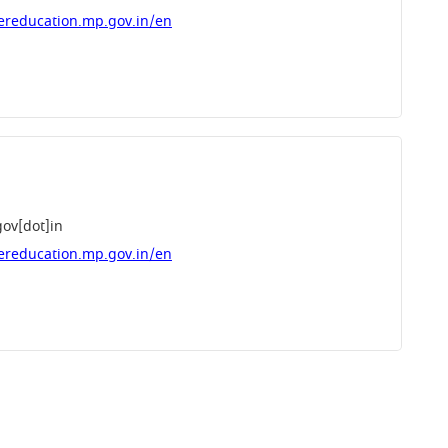
ereducation.mp.gov.in/en
ov[dot]in
ereducation.mp.gov.in/en