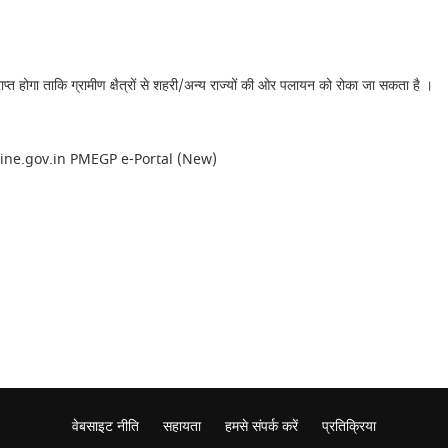
‍त होगा ताकि ग्रामीण क्षैत्रों से शहरी/अन्‍य राज्‍यों की ओर पलायन को रोका जा सकता है ।
conline.gov.in PMEGP e-Portal (New)
वेबसाइट नीति
सहायता
हमसे संपर्क करें
प्रतिक्रिया