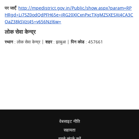
पर जाएँ
:
http://mpedistrict.gov.in/Public/show.aspx?param=RP
HRgd+Li7SZ0odQdPFH65e+iRG20XlCxnPxcTXgMZSXESXt4CA3C
OaZ38kSVzt45+v656Nzl6w=
लोक सेवा केन्द्र
स्थान
: लोक सेवा केन्द्र |
शहर
: झाबुआ |
पिन कोड
: 457661
वेबसाइट नीति
सहायता
हमसे संपर्क करें